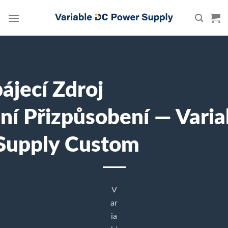
Skip
to
content
jecí Zdroj
lní Přizpůsobení — Vari
Supply Custom
V
ar
ia