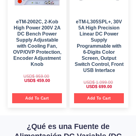
.
:
$
4
9
7
9
4
.
9
0
eTM-2002C, 2-Kob
eTM-L305SPL+, 30V
.
0
High Power 200V 2A
5A High Precision
0
.
0
DC Bench Power
Linear DC Power
.
Supply Adjustable
Supply
with Cooling Fan,
Programmable with
OVP/OVP Protection,
6-Digits Color
Encoder Adjustment
Screen, Output
Knob
Switch Control, Front
USB Interface
USD$
959.00
O
C
USD$
459.00
USD$
1,099.00
r
u
O
C
USD$
699.00
i
r
r
u
g
r
i
r
i
e
g
r
Add To Cart
Add To Cart
n
n
i
e
a
t
n
n
l
p
a
t
p
r
l
p
r
i
p
r
i
c
r
i
c
e
¿Qué es una Fuente de
i
c
e
i
c
e
w
s
e
i
Alimentación DC Variable (DC
a
: