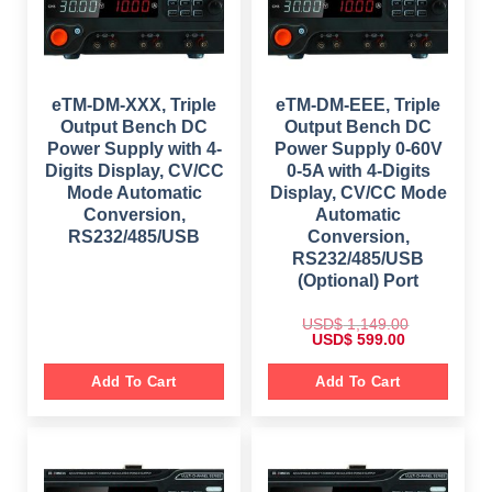
0
.
eTM-DM-XXX, Triple
eTM-DM-EEE, Triple
Output Bench DC
Output Bench DC
Power Supply with 4-
Power Supply 0-60V
Digits Display, CV/CC
0-5A with 4-Digits
Mode Automatic
Display, CV/CC Mode
Conversion,
Automatic
RS232/485/USB
Conversion,
RS232/485/USB
(Optional) Port
USD$
1,149.00
O
C
USD$
599.00
r
u
i
r
g
r
Add To Cart
Add To Cart
i
e
n
n
a
t
l
p
p
r
r
i
i
c