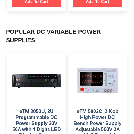
g
r
Add To Cart
Add To Cart
c
e
i
e
e
i
n
n
w
s
a
t
a
:
l
p
s
$
p
r
:
r
i
$
1
i
c
9
POPULAR DC VARIABLE POWER
c
e
5
9
e
i
4
.
SUPPLIES
w
s
9
0
a
:
.
0
s
$
0
.
:
0
$
2
.
4
6
9
4
.
9
0
.
0
0
.
0
.
eTM-2050U, 3U
eTM-5002C, 2-Kob
Programmable DC
High Power DC
Power Supply 20V
Bench Power Supply
50A with 4-Digits LED
Adjustable 500V 2A