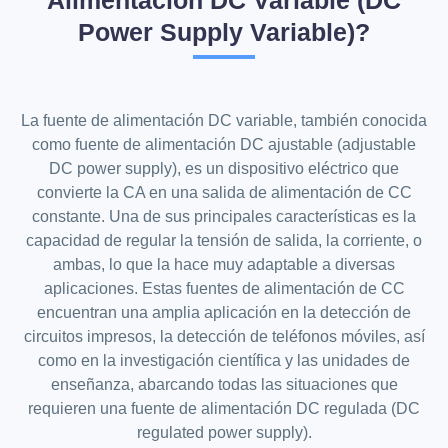
w
s
s
$
a
:
:
Power Supply Variable)?
s
$
$
4
:
5
$
6
9
9
9
5
.
1
9
9
0
,
.
.
0
0
0
0
.
La fuente de alimentación DC variable, también conocida
9
0
0
9
.
.
como fuente de alimentación DC ajustable (adjustable
.
0
DC power supply), es un dispositivo eléctrico que
0
.
convierte la CA en una salida de alimentación de CC
constante. Una de sus principales características es la
capacidad de regular la tensión de salida, la corriente, o
ambas, lo que la hace muy adaptable a diversas
aplicaciones. Estas fuentes de alimentación de CC
encuentran una amplia aplicación en la detección de
circuitos impresos, la detección de teléfonos móviles, así
como en la investigación científica y las unidades de
enseñanza, abarcando todas las situaciones que
requieren una fuente de alimentación DC regulada (DC
regulated power supply).