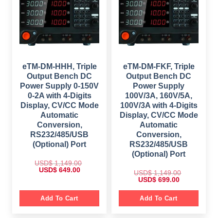
c
e
e
i
w
s
a
:
s
$
:
$
5
9
1
9
,
.
1
0
eTM-DM-HHH, Triple
eTM-DM-FKF, Triple
4
0
Output Bench DC
Output Bench DC
9
.
.
Power Supply 0-150V
Power Supply
0
0-2A with 4-Digits
100V/3A, 160V/5A,
0
.
Display, CV/CC Mode
100V/3A with 4-Digits
Automatic
Display, CV/CC Mode
Conversion,
Automatic
RS232/485/USB
Conversion,
(Optional) Port
RS232/485/USB
(Optional) Port
USD$
1,149.00
O
C
USD$
649.00
USD$
1,149.00
r
u
O
C
USD$
699.00
i
r
r
u
g
r
i
r
i
e
g
r
Add To Cart
Add To Cart
n
n
i
e
a
t
n
n
l
p
a
t