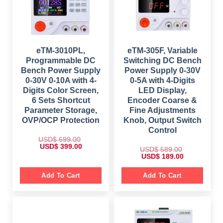
eTM-3010PL,
eTM-305F, Variable
Programmable DC
Switching DC Bench
Bench Power Supply
Power Supply 0-30V
0-30V 0-10A with 4-
0-5A with 4-Digits
Digits Color Screen,
LED Display,
6 Sets Shortcut
Encoder Coarse &
Parameter Storage,
Fine Adjustments
OVP/OCP Protection
Knob, Output Switch
Control
USD$
699.00
O
C
USD$
399.00
USD$
589.00
r
u
O
C
USD$
189.00
i
r
r
u
g
r
i
r
i
e
g
r
Add To Cart
Add To Cart
n
n
i
e
a
t
n
n
l
p
a
t
p
r
l
p
r
i
p
r
i
c
r
i
c
e
i
c