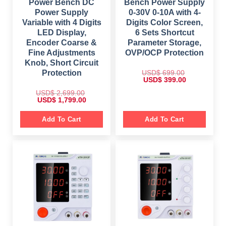
.
Power Bench DC
Bench Power Supply
0
Power Supply
0-30V 0-10A with 4-
0
.
Variable with 4 Digits
Digits Color Screen,
LED Display,
6 Sets Shortcut
Encoder Coarse &
Parameter Storage,
Fine Adjustments
OVP/OCP Protection
Knob, Short Circuit
USD$
699.00
Protection
O
C
USD$
399.00
r
u
i
r
USD$
2,699.00
g
r
O
C
USD$
1,799.00
i
e
r
u
n
n
i
r
a
t
g
r
Add To Cart
Add To Cart
l
p
i
e
p
r
n
n
r
i
a
t
i
c
l
p
c
e
p
r
e
i
r
i
w
s
i
c
a
:
c
e
s
$
e
i
:
w
s
$
3
a
:
9
s
$
6
9
:
9
.
$
1
9
0
,
.
0
2
7