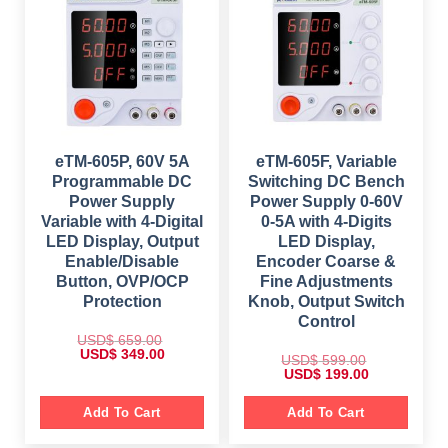
r
i
r
i
i
c
i
c
c
e
c
e
e
i
e
i
w
s
w
s
a
:
a
:
s
$
s
$
:
:
$
1
$
1
,
9
2
5
5
9
,
9
9
.
2
9
9
0
eTM-605P, 60V 5A
eTM-605F, Variable
5
.
.
0
Programmable DC
Switching DC Bench
9
0
0
.
.
0
0
Power Supply
Power Supply 0-60V
0
.
.
Variable with 4-Digital
0-5A with 4-Digits
0
.
LED Display, Output
LED Display,
Enable/Disable
Encoder Coarse &
Button, OVP/OCP
Fine Adjustments
Protection
Knob, Output Switch
Control
USD$
659.00
O
C
USD$
349.00
USD$
599.00
r
u
O
C
USD$
199.00
i
r
r
u
g
r
i
r
i
e
g
r
Add To Cart
Add To Cart
n
n
i
e
a
t
n
n
l
p