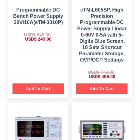
6
9
1
9
5
.
,
.
9
0
0
0
Programmable DC
eTM-L605SP, High
.
0
9
0
Bench Power Supply
Precision
0
.
9
.
0
.
30V/10A(eTM-3010P)
Programmable DC
.
0
Power Supply Linear
0
.
USD$
649.00
0-60V 0-5A with 5-
O
C
USD$
249.00
Digits Blue Screen,
r
u
i
r
10 Sets Shortcut
g
r
Parameter Storage,
i
e
n
n
OVP/OCP Settings
a
t
l
p
p
r
USD$
749.00
r
i
O
C
USD$
499.00
i
c
r
u
c
e
i
r
e
i
g
r
Add To Cart
Add To Cart
w
s
i
e
a
:
n
n
s
$
a
t
:
l
p
$
2
p
r
4
r
i
6
9
i
c
4
.
c
e
9
0
e
i
.
0
w
s
0
.
a
:
0
s
$