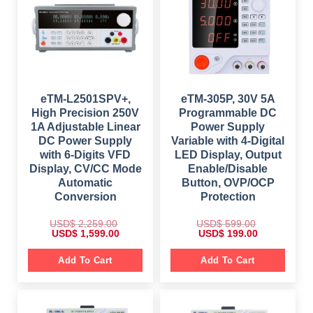
e
i
c
e
w
s
e
i
a
:
w
s
s
$
a
:
:
s
$
$
3
:
9
$
1
6
9
8
9
.
5
9
9
0
8
.
.
0
9
0
eTM-L2501SPV+,
eTM-305P, 30V 5A
0
.
.
0
0
High Precision 250V
Programmable DC
0
.
.
0
1A Adjustable Linear
Power Supply
.
DC Power Supply
Variable with 4-Digital
with 6-Digits VFD
LED Display, Output
Display, CV/CC Mode
Enable/Disable
Automatic
Button, OVP/OCP
Conversion
Protection
USD$
2,259.00
USD$
599.00
O
C
O
C
USD$
1,599.00
USD$
199.00
r
u
r
u
i
r
i
r
g
r
g
r
Add To Cart
Add To Cart
i
e
i
e
n
n
n
n
a
t
a
t
l
p
l
p
p
r
p
r