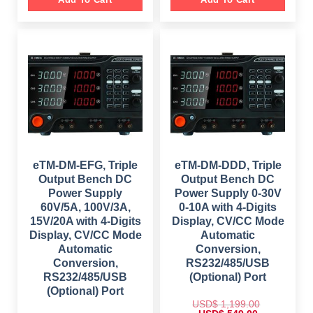
i
e
i
e
n
n
n
n
a
t
a
t
l
p
l
p
p
r
p
r
r
i
r
i
i
c
i
c
c
e
c
e
e
i
e
i
w
s
w
s
a
:
a
:
s
$
s
$
:
:
$
9
$
9
4
4
1
9
1
9
,
.
,
.
5
0
5
0
eTM-DM-EFG, Triple
eTM-DM-DDD, Triple
9
0
9
0
Output Bench DC
Output Bench DC
9
.
9
.
.
.
Power Supply
Power Supply 0-30V
0
0
60V/5A, 100V/3A,
0-10A with 4-Digits
0
0
.
.
15V/20A with 4-Digits
Display, CV/CC Mode
Display, CV/CC Mode
Automatic
Automatic
Conversion,
Conversion,
RS232/485/USB
RS232/485/USB
(Optional) Port
(Optional) Port
USD$
1,199.00
O
C