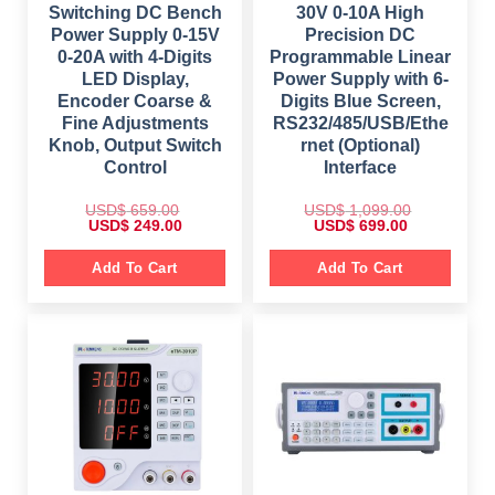
9
0
.
0
Switching DC Bench
30V 0-10A High
9
.
0
.
.
Power Supply 0-15V
Precision DC
0
0
.
0-20A with 4-Digits
Programmable Linear
0
.
LED Display,
Power Supply with 6-
Encoder Coarse &
Digits Blue Screen,
Fine Adjustments
RS232/485/USB/Ethe
Knob, Output Switch
rnet (Optional)
Control
Interface
USD$
659.00
USD$
1,099.00
O
C
O
C
USD$
249.00
USD$
699.00
r
u
r
u
i
r
i
r
g
r
g
r
Add To Cart
Add To Cart
i
e
i
e
n
n
n
n
a
t
a
t
l
p
l
p
p
r
p
r
r
i
r
i
i
c
i
c
c
e
c
e
e
i
e
i
w
s
w
s
a
:
a
:
s
$
s
$
:
:
$
2
$
6
4
9