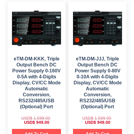
p
r
l
p
r
i
p
r
i
c
r
i
c
e
i
c
e
i
c
e
w
s
e
i
a
:
w
s
s
$
a
:
:
s
$
$
6
:
4
$
6
1
9
9
,
.
1
9
1
0
,
.
4
0
1
0
eTM-DM-KKK, Triple
eTM-DM-JJJ, Triple
9
.
4
0
.
Output Bench DC
Output Bench DC
9
.
0
.
Power Supply 0-160V
Power Supply 0-80V
0
0
.
0-5A with 4-Digits
0-10A with 4-Digits
0
.
Display, CV/CC Mode
Display, CV/CC Mode
Automatic
Automatic
Conversion,
Conversion,
RS232/485/USB
RS232/485/USB
(Optional) Port
(Optional) Port
USD$
1,599.00
USD$
1,599.00
O
C
O
C
USD$
949.00
USD$
949.00
r
u
r
u
i
r
i
r
g
r
g
r
Add To Cart
Add To Cart