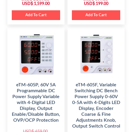
O
C
O
C
USD$
1,599.00
USD$
199.00
r
u
r
u
i
r
i
r
g
r
g
r
Add To Cart
Add To Cart
i
e
i
e
n
n
n
n
a
t
a
t
l
p
l
p
p
r
p
r
r
i
r
i
i
c
i
c
c
e
c
e
e
i
e
i
w
s
w
s
a
:
a
:
s
$
s
$
:
:
$
1
$
1
,
9
2
5
5
9
,
9
9
.
2
9
9
0
eTM-605P, 60V 5A
eTM-605F, Variable
5
.
.
0
Programmable DC
Switching DC Bench
9
0
0
.
.
0
0
Power Supply Variable
Power Supply 0-60V
0
.
.
with 4-Digital LED
0-5A with 4-Digits LED
0
.
Display, Output
Display, Encoder
Enable/Disable Button,
Coarse & Fine
OVP/OCP Protection
Adjustments Knob,
Output Switch Control
USD$
659.00