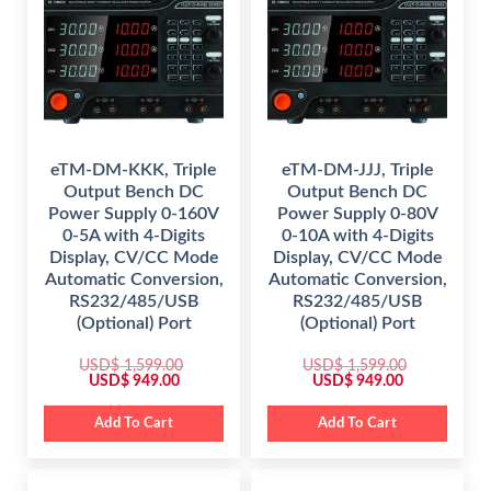
c
e
i
c
e
i
c
e
w
s
e
i
a
:
w
s
s
$
a
:
:
s
$
$
6
:
4
$
6
1
9
9
,
.
1
9
1
0
,
.
4
0
1
0
eTM-DM-KKK, Triple
eTM-DM-JJJ, Triple
9
.
4
0
.
Output Bench DC
Output Bench DC
9
.
0
.
Power Supply 0-160V
Power Supply 0-80V
0
0
.
0-5A with 4-Digits
0-10A with 4-Digits
0
.
Display, CV/CC Mode
Display, CV/CC Mode
Automatic Conversion,
Automatic Conversion,
RS232/485/USB
RS232/485/USB
(Optional) Port
(Optional) Port
USD$
1,599.00
USD$
1,599.00
O
C
O
C
USD$
949.00
USD$
949.00
r
u
r
u
i
r
i
r
g
r
g
r
Add To Cart
Add To Cart
i
e
i
e
n
n
n
n
a
t
a
t
l
p
l
p