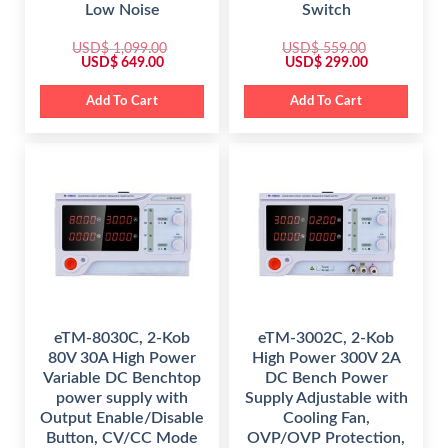
Low Noise
Switch
USD$
1,099.00
USD$
559.00
O
C
O
C
USD$
649.00
USD$
299.00
r
u
r
u
i
r
i
r
g
r
g
r
Add To Cart
Add To Cart
i
e
i
e
n
n
n
n
a
t
a
t
l
p
l
p
p
r
p
r
r
i
r
i
i
c
i
c
c
e
c
e
e
i
e
i
w
s
w
s
a
:
a
:
s
$
s
$
:
:
$
6
$
2
4
9
1
9
5
9
,
.
5
.
0
0
9
0
eTM-8030C, 2-Kob
eTM-3002C, 2-Kob
9
0
.
0
80V 30A High Power
High Power 300V 2A
9
.
0
.
.
0
Variable DC Benchtop
DC Bench Power
0
.
power supply with
Supply Adjustable with
0
.
Output Enable/Disable
Cooling Fan,
Button, CV/CC Mode
OVP/OVP Protection,