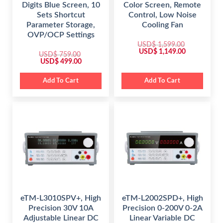
Digits Blue Screen, 10
Color Screen, Remote
Sets Shortcut
Control, Low Noise
Parameter Storage,
Cooling Fan
OVP/OCP Settings
USD$
1,599.00
O
C
USD$
1,149.00
USD$
759.00
r
u
O
C
USD$
499.00
i
r
r
u
g
r
i
r
i
e
g
r
Add To Cart
Add To Cart
n
n
i
e
a
t
n
n
l
p
a
t
p
r
l
p
r
i
p
r
i
c
r
i
c
e
i
c
e
i
c
e
w
s
e
i
a
:
w
s
s
$
a
:
:
s
$
$
1
:
,
$
4
1
1
9
,
4
7
9
5
9
5
.
9
.
9
0
eTM-L3010SPV+, High
eTM-L2002SPD+, High
9
0
.
0
.
0
Precision 30V 10A
Precision 0-200V 0-2A
0
.
0
.
0
Adjustable Linear DC
Linear Variable DC
0
.