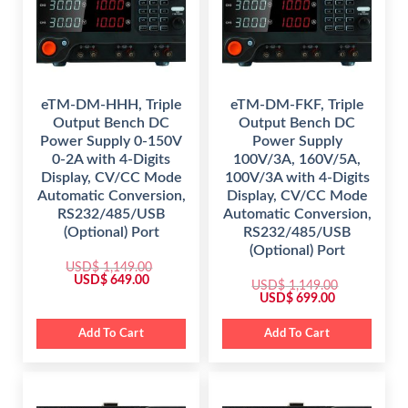
w
s
a
:
s
$
:
$
5
9
1
9
,
.
1
0
eTM-DM-HHH, Triple
eTM-DM-FKF, Triple
4
0
Output Bench DC
Output Bench DC
9
.
.
Power Supply 0-150V
Power Supply
0
0-2A with 4-Digits
100V/3A, 160V/5A,
0
.
Display, CV/CC Mode
100V/3A with 4-Digits
Automatic Conversion,
Display, CV/CC Mode
RS232/485/USB
Automatic Conversion,
(Optional) Port
RS232/485/USB
(Optional) Port
USD$
1,149.00
O
C
USD$
649.00
USD$
1,149.00
r
u
O
C
USD$
699.00
i
r
r
u
g
r
i
r
i
e
g
r
Add To Cart
Add To Cart
n
n
i
e
a
t
n
n
l
p
a
t
p
r
l
p
r
i
p
r
i
c
r
i