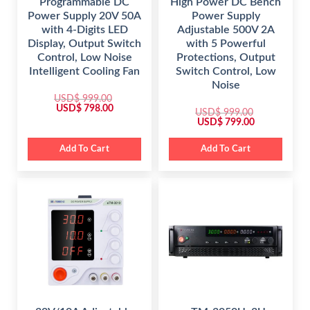
Programmable DC
High Power DC Bench
Power Supply 20V 50A
Power Supply
with 4-Digits LED
Adjustable 500V 2A
Display, Output Switch
with 5 Powerful
Control, Low Noise
Protections, Output
Intelligent Cooling Fan
Switch Control, Low
Noise
USD$
999.00
O
C
USD$
798.00
USD$
999.00
r
u
O
C
USD$
799.00
i
r
r
u
g
r
i
r
i
e
g
r
Add To Cart
Add To Cart
n
n
i
e
a
t
n
n
l
p
a
t
p
r
l
p
r
i
p
r
i
c
r
i
c
e
i
c
e
i
c
e
w
s
e
i
a
:
w
s
s
$
a
:
:
s
$
$
7
:
9
$
7
9
8
9
9
.
9
9
9
0
9
.
.
0
9
0