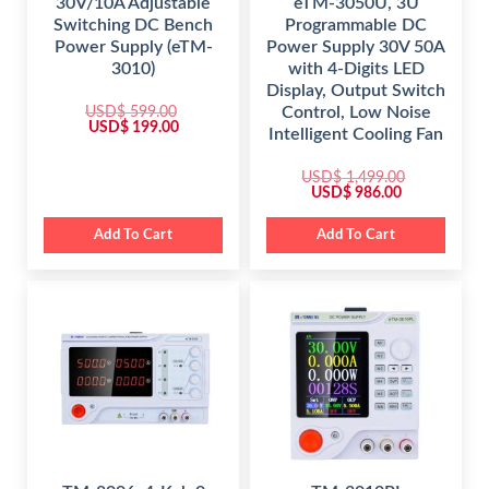
30V/10A Adjustable
eTM-3050U, 3U
0
.
.
0
0
Switching DC Bench
Programmable DC
0
.
.
0
Power Supply (eTM-
Power Supply 30V 50A
.
3010)
with 4-Digits LED
Display, Output Switch
USD$
599.00
Control, Low Noise
O
C
USD$
199.00
Intelligent Cooling Fan
r
u
i
r
g
r
USD$
1,499.00
i
e
O
C
USD$
986.00
n
n
r
u
a
t
i
r
l
p
g
r
Add To Cart
Add To Cart
p
r
i
e
r
i
n
n
i
c
a
t
c
e
l
p
e
i
p
r
w
s
r
i
a
:
i
c
s
$
c
e
:
e
i
$
1
w
s
9
a
:
5
9
s
$
9
.
:
9
0
$
9
.
0
8
0
.
1
6
0
,
.
.
4
0