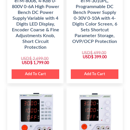
eTM-8006, 4-Kob 0-
eTM-3010PL,
9
0
800V 0-6A High Power
Programmable DC
9
.
.
Bench DC Power
Bench Power Supply
0
Supply Variable with 4
0-30V 0-10A with 4-
0
.
Digits LED Display,
Digits Color Screen, 6
Encoder Coarse & Fine
Sets Shortcut
Adjustments Knob,
Parameter Storage,
Short Circuit
OVP/OCP Protection
Protection
USD$
699.00
O
C
USD$
399.00
USD$
2,699.00
r
u
O
C
USD$
1,799.00
i
r
r
u
g
r
i
r
i
e
g
r
Add To Cart
Add To Cart
n
n
i
e
a
t
n
n
l
p
a
t
p
r
l
p
r
i
p
r
i
c
r
i
c
e
i
c
e
i
c
e
w
s
e
i
a
:
w
s
s
$
a
:
:
s
$
$
3
:
9
$
1
6
9