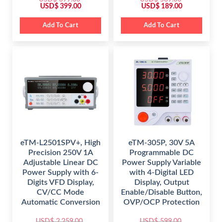
O
C
O
C
USD$
399.00
USD$
189.00
r
u
r
u
i
r
i
r
g
r
g
r
Add To Cart
Add To Cart
i
e
i
e
n
n
n
n
a
t
a
t
l
p
l
p
p
r
p
r
r
i
r
i
i
c
i
c
c
e
c
e
e
i
e
i
w
s
w
s
a
:
a
:
s
$
s
$
:
:
$
3
$
1
9
8
6
9
5
9
9
.
8
.
9
0
9
0
eTM-L2501SPV+, High
eTM-305P, 30V 5A
.
0
.
0
Precision 250V 1A
Programmable DC
0
.
0
.
0
0
Adjustable Linear DC
Power Supply Variable
.
.
Power Supply with 6-
with 4-Digital LED
Digits VFD Display,
Display, Output
CV/CC Mode
Enable/Disable Button,
Automatic Conversion
OVP/OCP Protection
USD$
2,259.00
USD$
599.00