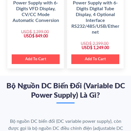
.
Power Supply with 6-
Power Supply with 6-
Digits VFD Display,
Digits Digital Tube
CV/CC Mode
Display, 4 Optional
Automatic Conversion
Interface
RS232/485/USB/Ether
USD$
1,399.00
net
O
C
USD$
849.00
r
u
i
r
USD$
2,399.00
g
r
O
C
USD$
1,249.00
i
e
r
u
n
n
i
r
a
t
g
r
Add To Cart
Add To Cart
l
p
i
e
p
r
n
n
r
i
a
t
i
c
l
p
c
e
p
r
e
i
r
i
Bộ Nguồn DC Biến Đổi (Variable DC
w
s
i
c
a
:
c
e
s
$
e
i
Power Supply) Là Gì?
:
w
s
$
8
a
:
4
s
$
1
9
:
,
.
$
1
3
0
,
9
0
2
2
Bộ nguồn DC biến đổi (DC variable power supply), còn
9
.
,
4
.
3
9
được gọi là bộ nguồn DC điều chỉnh điện (adjustable DC
0
9
.