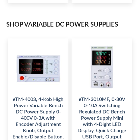
n
n
l
p
a
t
p
r
l
p
r
i
p
r
i
c
r
i
c
e
i
c
e
i
SHOP VARIABLE DC POWER SUPPLIES
c
e
w
s
e
i
a
:
w
s
s
$
a
:
:
s
$
$
5
:
4
$
6
1
9
4
,
.
1
9
1
0
,
.
9
0
2
0
9
.
9
0
.
9
.
0
.
0
0
.
0
.
eTM-4003, 4-Kob High
eTM-3010MF, 0-30V
Power Variable Bench
0-10A Switching
DC Power Supply 0-
Regulated DC Bench
400V 0-3A with
Power Supply Mini
Encoder Adjustment
with 4-Dight LED
Knob, Output
Display, Quick Charge
Enable/Disable Button,
USB Port, Output