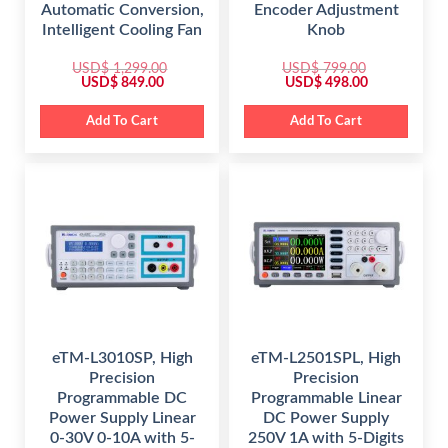
Automatic Conversion,
Encoder Adjustment
Intelligent Cooling Fan
Knob
USD$
1,299.00
USD$
799.00
O
C
O
C
USD$
849.00
USD$
498.00
r
u
r
u
i
r
i
r
g
r
g
r
Add To Cart
Add To Cart
i
e
i
e
n
n
n
n
a
t
a
t
l
p
l
p
p
r
p
r
r
i
r
i
i
c
i
c
c
e
c
e
e
i
e
i
w
s
w
s
a
:
a
:
s
$
s
$
:
:
$
8
$
4
4
9
1
9
7
8
,
.
9
.
2
0
9
0
eTM-L3010SP, High
eTM-L2501SPL, High
9
0
.
0
Precision
Precision
9
.
0
.
.
0
Programmable DC
Programmable Linear
0
.
Power Supply Linear
DC Power Supply
0
.
0-30V 0-10A with 5-
250V 1A with 5-Digits