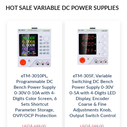
HOT SALE VARIABLE DC POWER SUPPLIES
eTM-3010PL,
eTM-305F, Variable
Programmable DC
Switching DC Bench
Bench Power Supply
Power Supply 0-30V
0-30V 0-10A with 4-
0-5A with 4-Digits LED
Digits Color Screen, 6
Display, Encoder
Sets Shortcut
Coarse & Fine
Parameter Storage,
Adjustments Knob,
OVP/OCP Protection
Output Switch Control
USD$
699.00
USD$
589.00