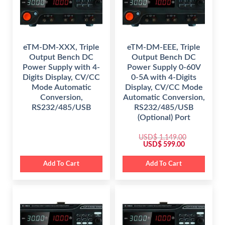
.
.
eTM-DM-XXX, Triple
eTM-DM-EEE, Triple
Output Bench DC
Output Bench DC
Power Supply with 4-
Power Supply 0-60V
Digits Display, CV/CC
0-5A with 4-Digits
Mode Automatic
Display, CV/CC Mode
Conversion,
Automatic Conversion,
RS232/485/USB
RS232/485/USB
(Optional) Port
USD$
1,149.00
O
C
USD$
599.00
r
u
i
r
g
r
Add To Cart
Add To Cart
i
e
n
n
a
t
l
p
p
r
r
i
i
c
c
e
e
i