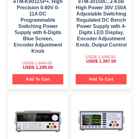
4
0
eTM-K8011SP+, High
eTM-30150C, 2-Kob
0
.
9
0
0
Precision 0-80V 0-
High Power 30V 150A
9
.
.
.
11A DC
Adjustable Switching
0
Programmable
Regulated DC Bench
0
.
Switching Power
Power Supply with 4-
Supply with 6-Digits
Digits LED Display,
Blue Screen,
Encoder Adjustment
Encoder Adjustment
Knob, Output Control
Knob
USD$
1,899.00
O
C
USD$
1,397.00
USD$
1,849.00
r
u
O
C
USD$
1,299.00
i
r
r
u
g
r
i
r
i
e
g
r
Add To Cart
Add To Cart
n
n
i
e
a
t
n
n
l
p
a
t
p
r
l
p
r
i
p
r
i
c
r
i
c
e
i
c
e
i
c
e
w
s
e
i
a
:
w
s
s
$
a
:
:
s
$
$
1
:
,
$
1
1
3