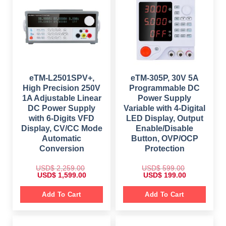
c
e
i
c
e
i
c
e
w
s
e
i
a
:
w
s
s
$
a
:
:
s
$
$
3
:
9
$
1
6
9
8
9
.
5
9
9
0
8
.
.
0
9
0
eTM-L2501SPV+,
eTM-305P, 30V 5A
0
.
.
0
0
High Precision 250V
Programmable DC
0
.
.
0
1A Adjustable Linear
Power Supply
.
DC Power Supply
Variable with 4-Digital
with 6-Digits VFD
LED Display, Output
Display, CV/CC Mode
Enable/Disable
Automatic
Button, OVP/OCP
Conversion
Protection
USD$
2,259.00
USD$
599.00
O
C
O
C
USD$
1,599.00
USD$
199.00
r
u
r
u
i
r
i
r
g
r
g
r
Add To Cart
Add To Cart
i
e
i
e
n
n
n
n
a
t
a
t
l
p
l
p