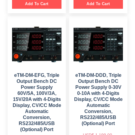
g
r
g
r
Add To Cart
Add To Cart
i
e
i
e
n
n
n
n
a
t
a
t
l
p
l
p
p
r
p
r
r
i
r
i
i
c
i
c
c
e
c
e
e
i
e
i
w
s
w
s
a
:
a
:
s
$
s
$
:
:
$
9
$
9
4
4
1
9
1
9
,
.
,
.
5
0
5
0
eTM-DM-EFG, Triple
eTM-DM-DDD, Triple
9
0
9
0
Output Bench DC
Output Bench DC
9
.
9
.
.
.
Power Supply
Power Supply 0-30V
0
0
60V/5A, 100V/3A,
0-10A with 4-Digits
0
0
.
.
15V/20A with 4-Digits
Display, CV/CC Mode
Display, CV/CC Mode
Automatic
Automatic
Conversion,
Conversion,
RS232/485/USB
RS232/485/USB
(Optional) Port
(Optional) Port