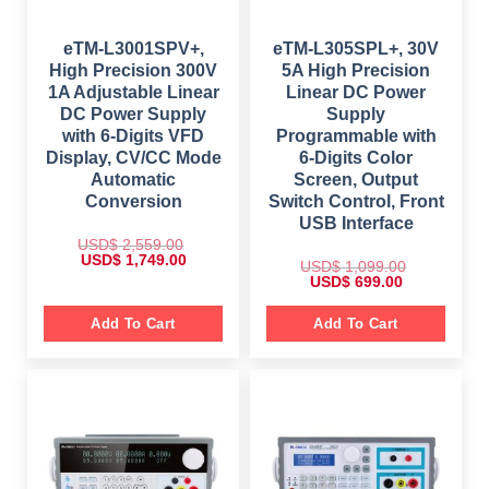
,
,
9
1
2
8
7
,
9
9
.
8
9
eTM-L3001SPV+,
eTM-L305SPL+, 30V
9
0
4
.
.
0
High Precision 300V
5A High Precision
9
0
0
.
.
0
1A Adjustable Linear
Linear DC Power
0
0
.
.
DC Power Supply
Supply
0
.
with 6-Digits VFD
Programmable with
Display, CV/CC Mode
6-Digits Color
Automatic
Screen, Output
Conversion
Switch Control, Front
USB Interface
USD$
2,559.00
O
C
USD$
1,749.00
USD$
1,099.00
r
u
O
C
USD$
699.00
i
r
r
u
g
r
i
r
i
e
g
r
Add To Cart
Add To Cart
n
n
i
e
a
t
n
n
l
p
a
t
p
r
l
p
r
i
p
r
i
c
r
i
c
e
i
c
e
i
c
e
w
s
e
i
a
:
w
s
s
$
a
:
: