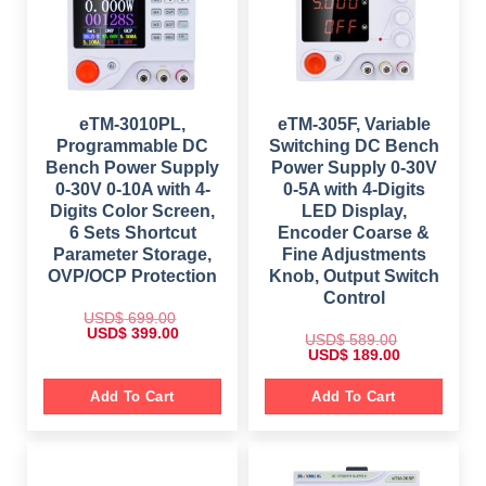
eTM-3010PL,
eTM-305F, Variable
Programmable DC
Switching DC Bench
Bench Power Supply
Power Supply 0-30V
0-30V 0-10A with 4-
0-5A with 4-Digits
Digits Color Screen,
LED Display,
6 Sets Shortcut
Encoder Coarse &
Parameter Storage,
Fine Adjustments
OVP/OCP Protection
Knob, Output Switch
Control
USD$
699.00
O
C
USD$
399.00
USD$
589.00
r
u
O
C
USD$
189.00
i
r
r
u
g
r
i
r
i
e
g
r
Add To Cart
Add To Cart
n
n
i
e
a
t
n
n
l
p
a
t
p
r
l
p
r
i
p
r
i
c
r
i