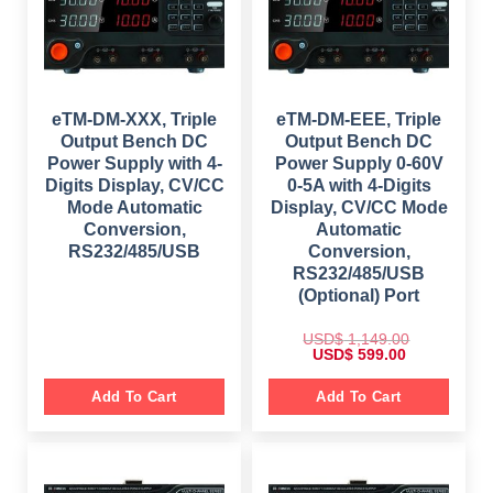
0
.
.
0
.
eTM-DM-XXX, Triple
eTM-DM-EEE, Triple
Output Bench DC
Output Bench DC
Power Supply with 4-
Power Supply 0-60V
Digits Display, CV/CC
0-5A with 4-Digits
Mode Automatic
Display, CV/CC Mode
Conversion,
Automatic
RS232/485/USB
Conversion,
RS232/485/USB
(Optional) Port
USD$
1,149.00
O
C
USD$
599.00
r
u
i
r
g
r
Add To Cart
Add To Cart
i
e
n
n
a
t
l
p
p
r
r
i