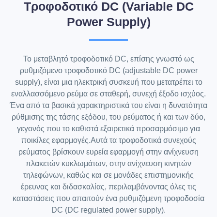
e
i
Τροφοδοτικό DC (Variable DC
a
:
w
s
s
$
a
:
:
Power Supply)
s
$
$
8
:
4
$
9
1
9
9
,
.
1
9
3
0
,
.
9
0
Το μεταβλητό τροφοδοτικό DC, επίσης γνωστό ως
4
0
9
.
4
0
.
ρυθμιζόμενο τροφοδοτικό DC (adjustable DC power
9
.
0
.
0
supply), είναι μια ηλεκτρική συσκευή που μετατρέπει το
0
.
0
εναλλασσόμενο ρεύμα σε σταθερή, συνεχή έξοδο ισχύος.
.
Ένα από τα βασικά χαρακτηριστικά του είναι η δυνατότητα
ρύθμισης της τάσης εξόδου, του ρεύματος ή και των δύο,
γεγονός που το καθιστά εξαιρετικά προσαρμόσιμο για
ποικίλες εφαρμογές.Αυτά τα τροφοδοτικά συνεχούς
ρεύματος βρίσκουν ευρεία εφαρμογή στην ανίχνευση
πλακετών κυκλωμάτων, στην ανίχνευση κινητών
τηλεφώνων, καθώς και σε μονάδες επιστημονικής
έρευνας και διδασκαλίας, περιλαμβάνοντας όλες τις
καταστάσεις που απαιτούν ένα ρυθμιζόμενη τροφοδοσία
DC (DC regulated power supply).