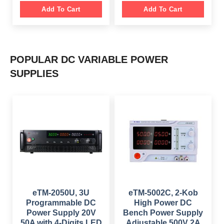
i
r
i
c
g
r
Add To Cart
Add To Cart
c
e
i
e
e
i
n
n
w
s
a
t
a
:
l
p
s
$
p
r
:
r
i
$
1
i
c
9
POPULAR DC VARIABLE POWER
c
e
5
9
e
i
4
.
SUPPLIES
w
s
9
0
a
:
.
0
s
$
0
.
:
0
$
2
.
4
6
9
4
.
9
0
.
0
0
.
0
.
eTM-2050U, 3U
eTM-5002C, 2-Kob
Programmable DC
High Power DC
Power Supply 20V
Bench Power Supply
50A with 4-Digits LED
Adjustable 500V 2A