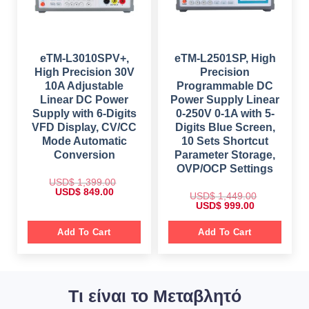
s
$
$
1
:
,
$
6
2
7
9
,
4
1
9
5
9
,
.
5
.
0
0
eTM-L3010SPV+,
eTM-L2501SP, High
9
0
9
0
.
0
High Precision 30V
Precision
9
.
0
.
.
10A Adjustable
Programmable DC
0
0
.
Linear DC Power
Power Supply Linear
0
.
Supply with 6-Digits
0-250V 0-1A with 5-
VFD Display, CV/CC
Digits Blue Screen,
Mode Automatic
10 Sets Shortcut
Conversion
Parameter Storage,
OVP/OCP Settings
USD$
1,399.00
O
C
USD$
849.00
USD$
1,449.00
r
u
O
C
USD$
999.00
i
r
r
u
g
r
i
r
i
e
g
r
Add To Cart
Add To Cart
n
n
i
e
a
t
n
n
l
p
a
t
p
r
l
p
r
i
p
r
i
c
r
i
c
e
Τι είναι το Μεταβλητό
i
c
e
i
c
e
w
s