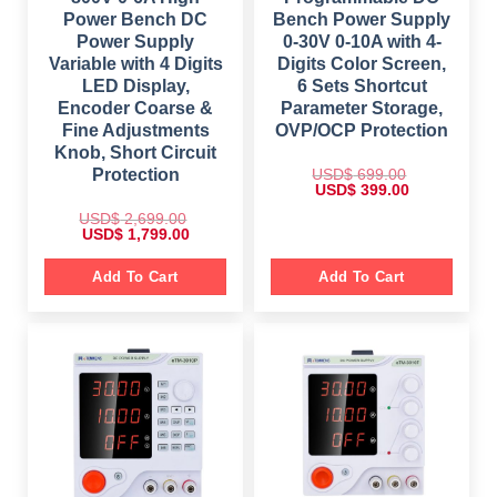
9
.
.
Power Bench DC
Bench Power Supply
0
Power Supply
0-30V 0-10A with 4-
0
.
Variable with 4 Digits
Digits Color Screen,
LED Display,
6 Sets Shortcut
Encoder Coarse &
Parameter Storage,
Fine Adjustments
OVP/OCP Protection
Knob, Short Circuit
USD$
699.00
Protection
O
C
USD$
399.00
r
u
i
r
USD$
2,699.00
g
r
O
C
USD$
1,799.00
i
e
r
u
n
n
i
r
a
t
g
r
Add To Cart
Add To Cart
l
p
i
e
p
r
n
n
r
i
a
t
i
c
l
p
c
e
p
r
e
i
r
i
w
s
i
c
a
:
c
e
s
$
e
i
:
w
s
$
3
a
:
9
s
$
6
9
:
9
.
$
1
9
0
,