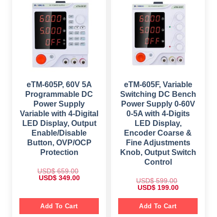
p
r
p
r
r
i
r
i
i
c
i
c
c
e
c
e
e
i
e
i
w
s
w
s
a
:
a
:
s
$
s
$
:
:
$
1
$
1
,
9
2
5
5
9
,
9
9
.
2
9
9
0
eTM-605P, 60V 5A
eTM-605F, Variable
5
.
.
0
Programmable DC
Switching DC Bench
9
0
0
.
.
0
0
Power Supply
Power Supply 0-60V
0
.
.
Variable with 4-Digital
0-5A with 4-Digits
0
.
LED Display, Output
LED Display,
Enable/Disable
Encoder Coarse &
Button, OVP/OCP
Fine Adjustments
Protection
Knob, Output Switch
Control
USD$
659.00
O
C
USD$
349.00
USD$
599.00
r
u
O
C
USD$
199.00
i
r
r
u
g
r
i
r
i
e
g
r
Add To Cart
Add To Cart
n
n
i
e
a
t