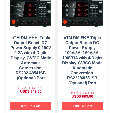
i
c
c
e
e
i
w
s
a
:
s
$
:
$
5
9
1
9
,
.
1
0
eTM-DM-HHH, Triple
eTM-DM-FKF, Triple
4
0
Output Bench DC
Output Bench DC
9
.
.
Power Supply 0-150V
Power Supply
0
0-2A with 4-Digits
100V/3A, 160V/5A,
0
.
Display, CV/CC Mode
100V/3A with 4-Digits
Automatic
Display, CV/CC Mode
Conversion,
Automatic
RS232/485/USB
Conversion,
(Optional) Port
RS232/485/USB
(Optional) Port
USD$
1,149.00
O
C
USD$
649.00
USD$
1,149.00
r
u
O
C
USD$
699.00
i
r
r
u
g
r
i
r
i
e
g
r
Add To Cart
Add To Cart
n
n
i
e
a
t
n
n