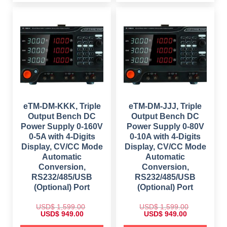
l
p
a
t
p
r
l
p
r
i
p
r
i
c
r
i
c
e
i
c
e
i
c
e
w
s
e
i
a
:
w
s
s
$
a
:
:
s
$
$
6
:
4
$
6
1
9
9
,
.
1
9
1
0
,
.
4
0
1
0
eTM-DM-KKK, Triple
eTM-DM-JJJ, Triple
9
.
4
0
.
Output Bench DC
Output Bench DC
9
.
0
.
Power Supply 0-160V
Power Supply 0-80V
0
0
.
0-5A with 4-Digits
0-10A with 4-Digits
0
.
Display, CV/CC Mode
Display, CV/CC Mode
Automatic
Automatic
Conversion,
Conversion,
RS232/485/USB
RS232/485/USB
(Optional) Port
(Optional) Port
USD$
1,599.00
USD$
1,599.00
O
C
O
C
USD$
949.00
USD$
949.00
r
u
r
u
i
r
i
r