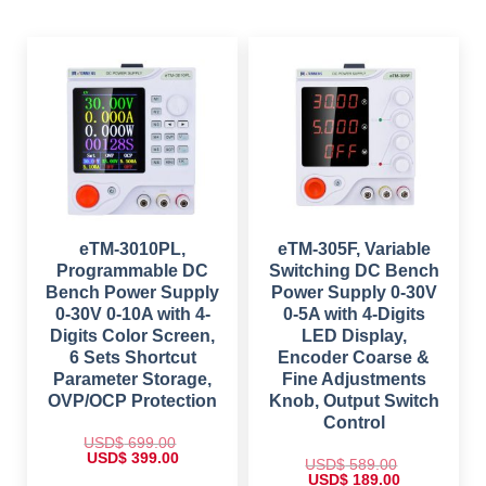
eTM-3010PL,
eTM-305F, Variable
Programmable DC
Switching DC Bench
Bench Power Supply
Power Supply 0-30V
0-30V 0-10A with 4-
0-5A with 4-Digits
Digits Color Screen,
LED Display,
6 Sets Shortcut
Encoder Coarse &
Parameter Storage,
Fine Adjustments
OVP/OCP Protection
Knob, Output Switch
Control
USD$
699.00
O
C
USD$
399.00
USD$
589.00
r
u
O
C
USD$
189.00
i
r