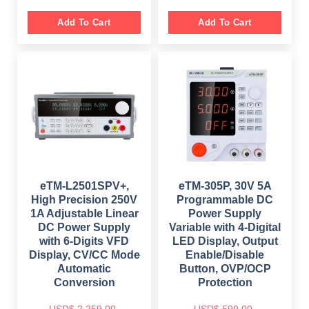
r
u
g
r
i
r
i
e
g
r
Add To Cart
Add To Cart
n
n
i
e
a
t
n
n
l
p
a
t
p
r
l
p
r
i
p
r
i
c
r
i
c
e
i
c
e
i
c
e
w
s
e
i
a
:
w
s
s
$
a
:
:
s
$
$
3
:
9
$
1
6
9
8
9
.
5
9
9
0
8
.
.
0
9
0
eTM-L2501SPV+,
eTM-305P, 30V 5A
0
.
.
0
0
High Precision 250V
Programmable DC
0
.
.
0
1A Adjustable Linear
Power Supply
.
DC Power Supply
Variable with 4-Digital
with 6-Digits VFD
LED Display, Output
Display, CV/CC Mode
Enable/Disable
Automatic
Button, OVP/OCP
Conversion
Protection