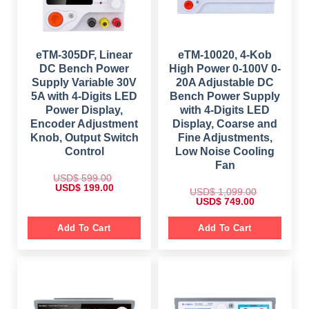
0
.
0
0
.
0
.
eTM-305DF, Linear
eTM-10020, 4-Kob
DC Bench Power
High Power 0-100V 0-
Supply Variable 30V
20A Adjustable DC
5A with 4-Digits LED
Bench Power Supply
Power Display,
with 4-Digits LED
Encoder Adjustment
Display, Coarse and
Knob, Output Switch
Fine Adjustments,
Control
Low Noise Cooling
Fan
USD$
599.00
O
C
USD$
199.00
USD$
1,099.00
r
u
O
C
USD$
749.00
i
r
r
u
g
r
i
r
i
e
g
r
Add To Cart
Add To Cart
n
n
i
e
a
t
n
n
l
p
a
t
p
r
l
p
r
i
p
r
i
c
r
i
c
e
i
c
e
i
c
e
w
s
e
i