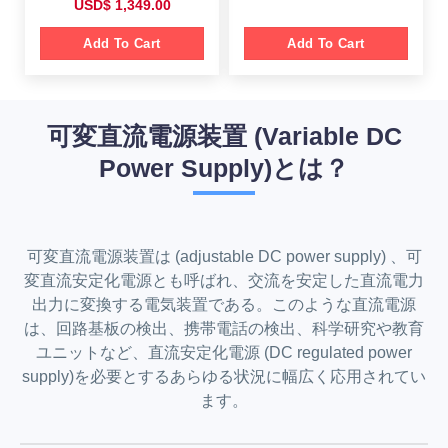
O
C
USD$
1,349.00
i
r
r
u
g
r
i
r
i
e
g
r
Add To Cart
Add To Cart
n
n
i
e
a
t
n
n
l
p
a
t
p
r
l
p
r
i
p
r
i
c
r
i
c
e
可変直流電源装置 (Variable DC
i
c
e
i
c
e
w
s
e
i
Power Supply)とは？
a
:
w
s
s
$
a
:
:
s
$
$
7
:
9
$
1
1
9
,
,
.
2
3
可変直流電源装置は (adjustable DC power supply) 、可
5
0
,
4
9
0
1
9
変直流安定化電源とも呼ばれ、交流を安定した直流電力
9
.
9
.
.
9
0
出力に変換する電気装置である。このような直流電源
0
.
0
0
は、回路基板の検出、携帯電話の検出、科学研究や教育
0
.
.
0
ユニットなど、直流安定化電源 (DC regulated power
.
supply)を必要とするあらゆる状況に幅広く応用されてい
ます。