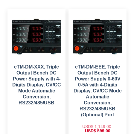
:
s
$
$
2
:
4
$
1
6
9
9
4
.
5
9
9
0
4
.
.
0
9
0
0
.
.
0
0
0
.
.
0
.
eTM-DM-XXX, Triple
eTM-DM-EEE, Triple
Output Bench DC
Output Bench DC
Power Supply with 4-
Power Supply 0-60V
Digits Display, CV/CC
0-5A with 4-Digits
Mode Automatic
Display, CV/CC Mode
Conversion,
Automatic
RS232/485/USB
Conversion,
RS232/485/USB
(Optional) Port
USD$
1,149.00
O
C
USD$
599.00