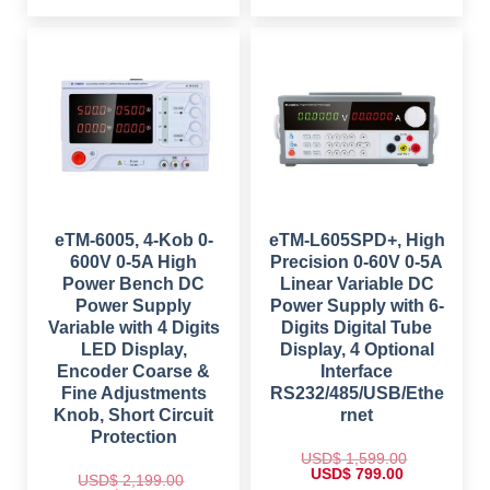
p
r
n
n
r
i
a
t
i
c
l
p
c
e
p
r
e
i
r
i
w
s
i
c
a
:
c
e
s
$
e
i
:
w
s
$
1
a
:
,
s
$
2
7
:
,
4
$
1
3
9
,
9
.
2
6
8
0
,
9
.
0
3
9
eTM-6005, 4-Kob 0-
eTM-L605SPD+, High
0
.
9
.
600V 0-5A High
Precision 0-60V 0-5A
0
9
0
.
.
0
Power Bench DC
Linear Variable DC
0
.
Power Supply
Power Supply with 6-
0
.
Variable with 4 Digits
Digits Digital Tube
LED Display,
Display, 4 Optional
Encoder Coarse &
Interface
Fine Adjustments
RS232/485/USB/Ethe
Knob, Short Circuit
rnet
Protection
USD$
1,599.00
O
C
USD$
799.00
USD$
2,199.00
r
u