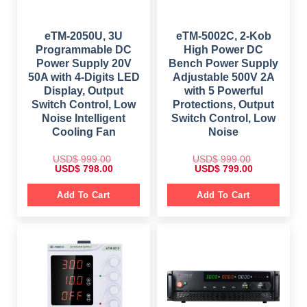
eTM-2050U, 3U
eTM-5002C, 2-Kob
Programmable DC
High Power DC
Power Supply 20V
Bench Power Supply
50A with 4-Digits LED
Adjustable 500V 2A
Display, Output
with 5 Powerful
Switch Control, Low
Protections, Output
Noise Intelligent
Switch Control, Low
Cooling Fan
Noise
USD$
999.00
USD$
999.00
O
C
O
C
USD$
798.00
USD$
799.00
r
u
r
u
i
r
i
r
g
r
g
r
Add To Cart
Add To Cart
i
e
i
e
n
n
n
n
a
t
a
t
l
p
l
p
p
r
p
r
r
i
r
i
i
c
i
c
c
e
c
e
e
i
e
i
w
s
w
s
a
:
a
:
s
$
s
$