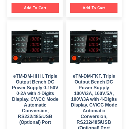
r
u
i
r
g
r
Add To Cart
Add To Cart
i
e
n
n
a
t
l
p
p
r
r
i
i
c
c
e
e
i
w
s
a
:
s
$
:
$
5
9
1
9
,
.
1
0
eTM-DM-HHH, Triple
eTM-DM-FKF, Triple
4
0
Output Bench DC
Output Bench DC
9
.
.
Power Supply 0-150V
Power Supply
0
0-2A with 4-Digits
100V/3A, 160V/5A,
0
.
Display, CV/CC Mode
100V/3A with 4-Digits
Automatic
Display, CV/CC Mode
Conversion,
Automatic
RS232/485/USB
Conversion,
(Optional) Port
RS232/485/USB
(Optional) Port