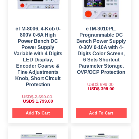
9
0
s
$
.
0
:
0
.
$
9
0
8
.
1
6
,
.
4
0
eTM-8006, 4-Kob 0-
eTM-3010PL,
9
0
800V 0-6A High
Programmable DC
9
.
.
Power Bench DC
Bench Power Supply
0
Power Supply
0-30V 0-10A with 4-
0
.
Variable with 4 Digits
Digits Color Screen,
LED Display,
6 Sets Shortcut
Encoder Coarse &
Parameter Storage,
Fine Adjustments
OVP/OCP Protection
Knob, Short Circuit
USD$
699.00
Protection
O
C
USD$
399.00
r
u
i
r
USD$
2,699.00
g
r
O
C
USD$
1,799.00
i
e
r
u
n
n
i
r
a
t
g
r
Add To Cart
Add To Cart
l
p
i
e
p
r
n
n
r
i
a
t
i
c
l
p
c
e
p
r
e
i
r
i