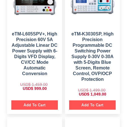
a
:
w
s
s
$
a
:
:
s
$
$
1
:
9
$
7
5
9
4
9
.
1
9
9
0
,
.
.
0
0
0
eTM-L605SPV+, High
eTM-K3030SP, High
0
.
9
0
0
Precision 60V 5A
Precision
9
.
.
.
Adjustable Linear DC
Programmable DC
0
Power Supply with 6-
Switching Power
0
.
Digits VFD Display,
Supply 0-30V 0-30A
CV/CC Mode
with 5-Digits Blue
Automatic
Screen, Remote
Conversion
Control, OVP/OCP
Protection
USD$
1,459.00
O
C
USD$
999.00
USD$
1,499.00
r
u
O
C
USD$
1,049.00
i
r
r
u
g
r
i
r
i
e
g
r
Add To Cart
Add To Cart
n
n
i
e
a
t
n
n
l
p
a
t
p
r
l
p
r
i
p
r
i
c
r
i