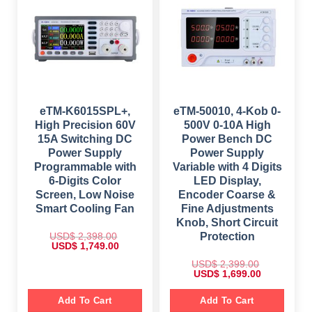
c
e
i
c
e
i
c
e
w
s
e
i
a
:
w
s
s
$
a
:
:
s
$
$
9
:
9
$
1
1
9
,
,
.
1
0
4
0
,
4
5
0
4
9
eTM-K6015SPL+,
eTM-50010, 4-Kob 0-
9
.
9
.
.
High Precision 60V
500V 0-10A High
9
0
0
.
0
15A Switching DC
Power Bench DC
0
0
.
.
Power Supply
Power Supply
0
.
Programmable with
Variable with 4 Digits
6-Digits Color
LED Display,
Screen, Low Noise
Encoder Coarse &
Smart Cooling Fan
Fine Adjustments
Knob, Short Circuit
USD$
2,398.00
Protection
O
C
USD$
1,749.00
r
u
i
r
USD$
2,399.00
g
r
O
C
USD$
1,699.00
i
e
r
u
n
n
i
r
a
t
g
r
Add To Cart
Add To Cart
l
p
i
e