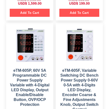
USD$
2,259.00
USD$
599.00
O
C
O
C
USD$
1,599.00
USD$
199.00
r
u
r
u
i
r
i
r
g
r
g
r
Add To Cart
Add To Cart
i
e
i
e
n
n
n
n
a
t
a
t
l
p
l
p
p
r
p
r
r
i
r
i
i
c
i
c
c
e
c
e
e
i
e
i
w
s
w
s
a
:
a
:
s
$
s
$
:
:
$
1
$
1
,
9
2
5
5
9
,
9
9
.
2
9
9
0
eTM-605P, 60V 5A
eTM-605F, Variable
5
.
.
0
Programmable DC
Switching DC Bench
9
0
0
.
.
0
0
Power Supply
Power Supply 0-60V
0
.
.
Variable with 4-Digital
0-5A with 4-Digits
0
.
LED Display, Output
LED Display,
Enable/Disable
Encoder Coarse &
Button, OVP/OCP
Fine Adjustments
Protection
Knob, Output Switch