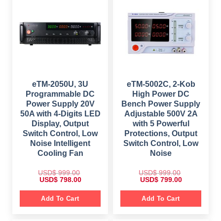
6
9
4
.
9
0
.
0
0
.
0
.
eTM-2050U, 3U
eTM-5002C, 2-Kob
Programmable DC
High Power DC
Power Supply 20V
Bench Power Supply
50A with 4-Digits LED
Adjustable 500V 2A
Display, Output
with 5 Powerful
Switch Control, Low
Protections, Output
Noise Intelligent
Switch Control, Low
Cooling Fan
Noise
USD$
999.00
USD$
999.00
O
C
O
C
USD$
798.00
USD$
799.00
r
u
r
u
i
r
i
r
g
r
g
r
Add To Cart
Add To Cart
i
e
i
e
n
n
n
n
a
t
a
t