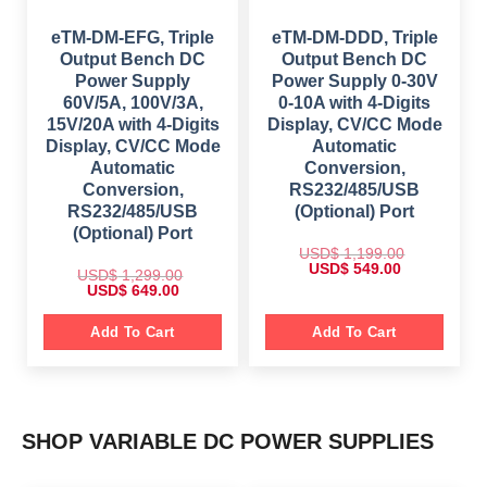
1
9
1
9
,
.
,
.
5
0
5
0
eTM-DM-EFG, Triple
eTM-DM-DDD, Triple
9
0
9
0
Output Bench DC
Output Bench DC
9
.
9
.
.
.
Power Supply
Power Supply 0-30V
0
0
60V/5A, 100V/3A,
0-10A with 4-Digits
0
0
.
.
15V/20A with 4-Digits
Display, CV/CC Mode
Display, CV/CC Mode
Automatic
Automatic
Conversion,
Conversion,
RS232/485/USB
RS232/485/USB
(Optional) Port
(Optional) Port
USD$
1,199.00
O
C
USD$
549.00
USD$
1,299.00
r
u
O
C
USD$
649.00
i
r
r
u
g
r
i
r
i
e
g
r
Add To Cart
Add To Cart
n
n
i
e
a
t
n
n
l
p
a
t
p
r
l
p
r
i
p
r
i
c
r
i
c
e
i
c
e
i
SHOP VARIABLE DC POWER SUPPLIES
c
e
w
s
e
i
a
:
w
s
s
$
a
: