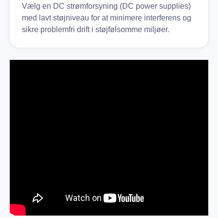
Vælg en DC strømforsyning (DC power supplies)
med lavt støjniveau for at minimere interferens og
sikre problemfri drift i støjfølsomme miljøer.