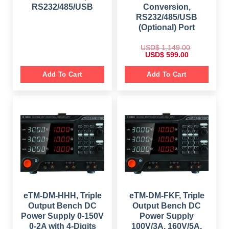
RS232/485/USB
Conversion,
RS232/485/USB
(Optional) Port
USD$
1,149.00
O
C
USD$
599.00
r
u
i
r
g
r
Add To Cart
Add To Cart
i
e
n
n
a
t
l
p
p
r
r
i
i
c
c
e
e
i
w
s
a
:
s
$
:
$
5
9
1
9
,
.
1
0
eTM-DM-HHH, Triple
eTM-DM-FKF, Triple
4
0
Output Bench DC
Output Bench DC
9
.
.
Power Supply 0-150V
Power Supply
0
0-2A with 4-Digits
100V/3A, 160V/5A,
0