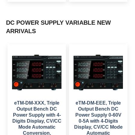
l
p
a
t
p
r
l
p
r
i
p
r
i
c
r
i
c
e
i
c
e
i
DC POWER SUPPLY VARIABLE NEW
c
e
w
s
e
i
a
:
ARRIVALS
w
s
s
$
a
:
:
s
$
$
2
:
4
$
1
6
9
9
4
.
5
9
9
0
4
.
.
0
9
0
0
.
.
0
0
0
.
.
0
.
eTM-DM-XXX, Triple
eTM-DM-EEE, Triple
Output Bench DC
Output Bench DC
Power Supply with 4-
Power Supply 0-60V
Digits Display, CV/CC
0-5A with 4-Digits
Mode Automatic
Display, CV/CC Mode
Conversion,
Automatic