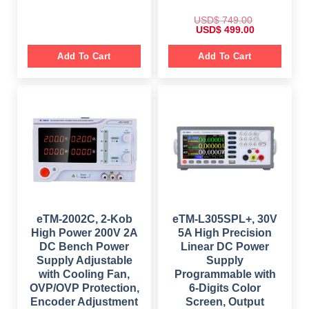
l
p
p
r
USD$
749.00
r
i
O
C
USD$
499.00
i
c
r
u
c
e
i
r
e
i
g
r
Add To Cart
Add To Cart
w
s
i
e
a
:
n
n
s
$
a
t
:
l
p
$
2
p
r
4
r
i
6
9
i
c
4
.
c
e
9
0
e
i
.
0
w
s
0
.
a
:
0
s
$
.
:
$
4
9
7
9
4
.
9
0
eTM-2002C, 2-Kob
eTM-L305SPL+, 30V
.
0
High Power 200V 2A
5A High Precision
0
.
0
DC Bench Power
Linear DC Power
.
Supply Adjustable
Supply
with Cooling Fan,
Programmable with
OVP/OVP Protection,
6-Digits Color
Encoder Adjustment
Screen, Output