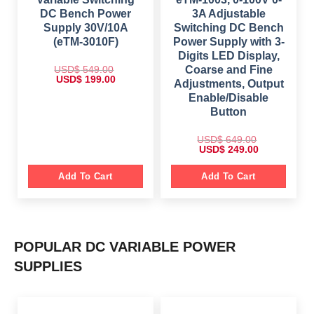
0
.
.
0
0
DC Bench Power
3A Adjustable
0
.
.
0
Supply 30V/10A
Switching DC Bench
.
(eTM-3010F)
Power Supply with 3-
Digits LED Display,
USD$
549.00
Coarse and Fine
O
C
USD$
199.00
Adjustments, Output
r
u
i
r
Enable/Disable
g
r
Button
i
e
n
n
a
t
USD$
649.00
l
p
O
C
USD$
249.00
p
r
r
u
r
i
i
r
i
c
g
r
Add To Cart
Add To Cart
c
e
i
e
e
i
n
n
w
s
a
t
a
:
l
p
s
$
p
r
:
r
i
$
1
i
c
9
POPULAR DC VARIABLE POWER
c
e
5
9
e
i
4
.
SUPPLIES
w
s
9
0
a
:
.
0
s
$
0
.
:
0
$
2
.
4