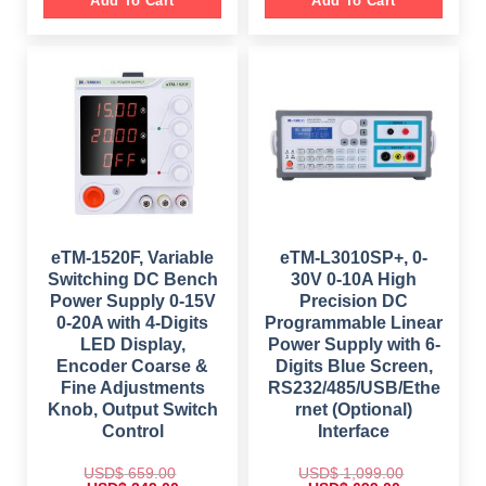
Add To Cart
Add To Cart
n
n
i
e
a
t
n
n
l
p
a
t
p
r
l
p
r
i
p
r
i
c
r
i
c
e
i
c
e
i
c
e
w
s
e
i
a
:
w
s
s
$
a
:
:
s
$
$
1
:
,
$
7
1
2
9
,
5
1
9
7
9
,
.
4
.
0
0
eTM-1520F, Variable
eTM-L3010SP+, 0-
9
0
9
0
.
0
Switching DC Bench
30V 0-10A High
9
.
0
.
.
Power Supply 0-15V
Precision DC
0
0
.
0-20A with 4-Digits
Programmable Linear
0
.
LED Display,
Power Supply with 6-
Encoder Coarse &
Digits Blue Screen,
Fine Adjustments
RS232/485/USB/Ethe
Knob, Output Switch
rnet (Optional)
Control
Interface
USD$
659.00
USD$
1,099.00