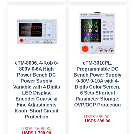
e
i
a
t
w
s
l
p
a
:
p
r
s
$
r
i
:
i
c
$
1
c
e
9
e
i
5
9
w
s
9
.
a
:
9
0
s
$
.
0
:
0
.
$
9
0
8
.
1
6
,
.
4
0
eTM-8006, 4-Kob 0-
eTM-3010PL,
9
0
800V 0-6A High
Programmable DC
9
.
.
Power Bench DC
Bench Power Supply
0
Power Supply
0-30V 0-10A with 4-
0
.
Variable with 4 Digits
Digits Color Screen,
LED Display,
6 Sets Shortcut
Encoder Coarse &
Parameter Storage,
Fine Adjustments
OVP/OCP Protection
Knob, Short Circuit
USD$
699.00
Protection
O
C
USD$
399.00
r
u
i
r
USD$
2,699.00
g
r
O
C
USD$
1,799.00