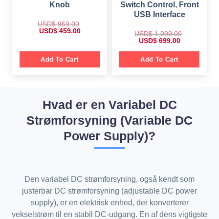
Knob
Switch Control, Front
USB Interface
USD$
959.00
O
C
USD$
459.00
USD$
1,099.00
r
u
O
C
USD$
699.00
i
r
r
u
g
r
i
r
i
e
g
r
Add To Cart
Add To Cart
n
n
i
e
a
t
n
n
l
p
a
t
p
r
l
p
r
i
p
r
i
c
r
i
c
e
Hvad er en Variabel DC
i
c
e
i
c
e
w
s
e
i
Strømforsyning (Variable DC
a
:
w
s
s
$
a
:
:
Power Supply)?
s
$
$
4
:
5
$
6
9
9
9
5
.
1
9
9
0
,
.
.
0
0
0
0
.
Den variabel DC strømforsyning, også kendt som
9
0
0
9
.
.
justerbar DC strømforsyning (adjustable DC power
.
0
supply), er en elektrisk enhed, der konverterer
0
.
vekselstrøm til en stabil DC-udgang. En af dens vigtigste