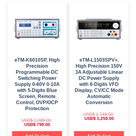
:
s
$
$
5
:
4
$
6
1
9
4
,
.
1
9
1
0
,
.
9
0
2
0
9
.
9
0
.
9
.
0
.
0
0
.
0
.
eTM-K6010SP, High
eTM-L1503SPV+,
Precision
High Precision 150V
Programmable DC
3A Adjustable Linear
Switching Power
DC Power Supply
Supply 0-60V 0-10A
with 6-Digits VFD
with 5-Digits Blue
Display, CV/CC Mode
Screen, Remote
Automatic
Control, OVP/OCP
Conversion
Protection
USD$
1,749.00
O
C
USD$
1,259.00
USD$
1,099.00
r
u
O
C
USD$
799.00
i
r
r
u
g
r
i
r
i
e
g
r