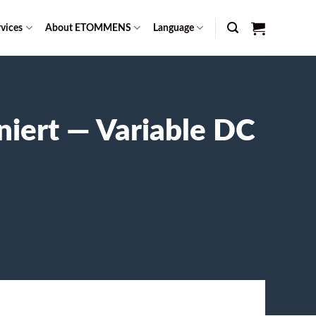
vices
About ETOMMENS
Language
niert — Variable DC
n