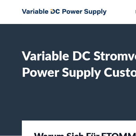
Skip
to
content
Variable DC Stromv
Power Supply Cust