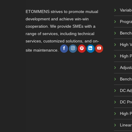
Varia
ETOMMENS strives to promote mutual
development and achieve win-win
Progr
cooperation. We provide SMEs with a
Bench
range of services, including technical
services, customized solutions, and on-
High 
site maintenance.
High P
Adjust
Bench
DC Adj
DC Pr
High 
Linea