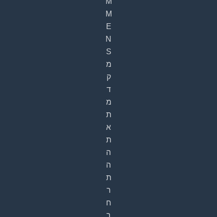
M
M
E
N
S
מ
ק
ד
מ
ת
א
ת
ה
ה
ת
ר
ח
ב