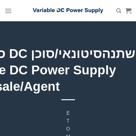
Skip
to
content
מש —
le DC Power Supply
ale/Agent
E
T
O