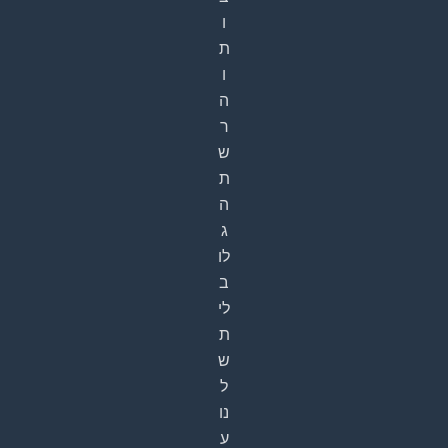
ו
ת
ו
ה
ר
ש
ת
ה
ג
לו
ב
לי
ת
ש
ל
נו
ע