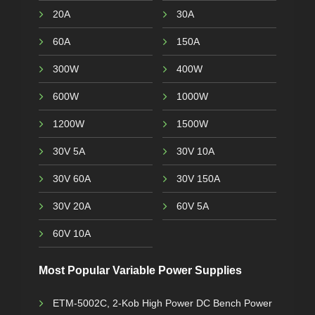
20A
30A
60A
150A
300W
400W
600W
1000W
1200W
1500W
30V 5A
30V 10A
30V 60A
30V 150A
30V 20A
60V 5A
60V 10A
Most Popular Variable Power Supplies
ETM-5002C, 2-Kob High Power DC Bench Power