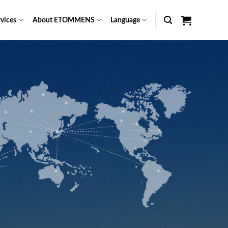
vices
About ETOMMENS
Language