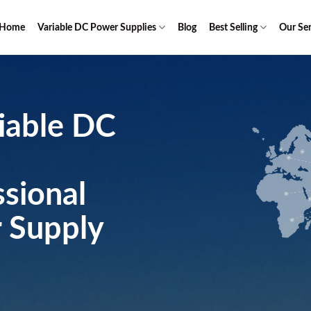
Home
Variable DC Power Supplies
Blog
Best Selling
Our Ser
riable DC
ssional
 Supply