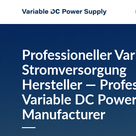
Skip
to
content
Professioneller Va
Stromversorgung
Hersteller — Profe
Variable DC Power
Manufacturer