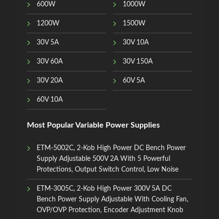
600W
1000W
1200W
1500W
30V 5A
30V 10A
30V 60A
30V 150A
30V 20A
60V 5A
60V 10A
Most Popular Variable Power Supplies
ETM-5002C, 2-Kob High Power DC Bench Power
Supply Adjustable 500V 2A With 5 Powerful
Protections, Output Switch Control, Low Noise
ETM-3005C, 2-Kob High Power 300V 5A DC
Bench Power Supply Adjustable With Cooling Fan,
OVP/OVP Protection, Encoder Adjustment Knob