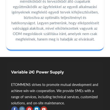
mérnökökből és tervezőkből álló csapatunk
együttműködik az ügyfelekkel az egyedi alkalmazási
igényeknek megfelelő egyedi tervek kifejlesztésében,
biztosítva az optimális teljesítményt és
hatékonyságot. Legyen partnerünk, hogy elképzeléseit
valósággá alakítsuk, mivel elkötelezettek vagyunk az
ODM megoldások szállítása iránt, amelyek nem csak
megfelelnek, hanem meg is haladják az elvárásait.
ETOMMENS strives to promote mutual development and
achieve win-win cooperation. We provide SMEs with a
range of services, including technical services, customized
solutions, and on-site maintenance.