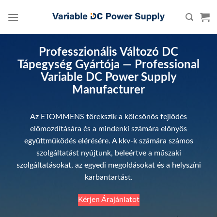
Skip
to
content
Professzionális Változó DC
Tápegység Gyártója — Professional
Variable DC Power Supply
Manufacturer
Az ETOMMENS törekszik a kölcsönös fejlődés
előmozdítására és a mindenki számára előnyös
együttműködés elérésére. A kkv-k számára számos
szolgáltatást nyújtunk, beleértve a műszaki
szolgáltatásokat, az egyedi megoldásokat és a helyszíni
karbantartást.
Kérjen Árajánlatot