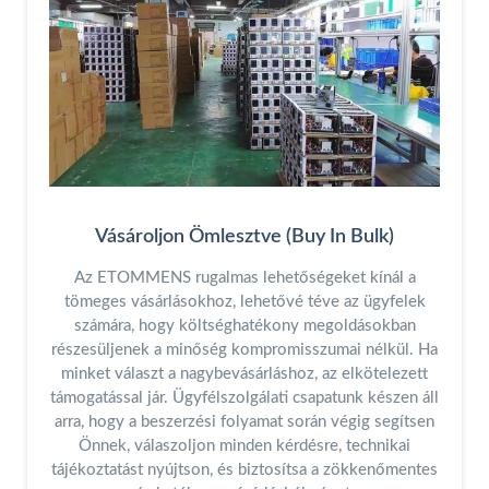
Vásároljon Ömlesztve (Buy In Bulk)
Az ETOMMENS rugalmas lehetőségeket kínál a
tömeges vásárlásokhoz, lehetővé téve az ügyfelek
számára, hogy költséghatékony megoldásokban
részesüljenek a minőség kompromisszumai nélkül. Ha
minket választ a nagybevásárláshoz, az elkötelezett
támogatással jár. Ügyfélszolgálati csapatunk készen áll
arra, hogy a beszerzési folyamat során végig segítsen
Önnek, válaszoljon minden kérdésre, technikai
tájékoztatást nyújtson, és biztosítsa a zökkenőmentes