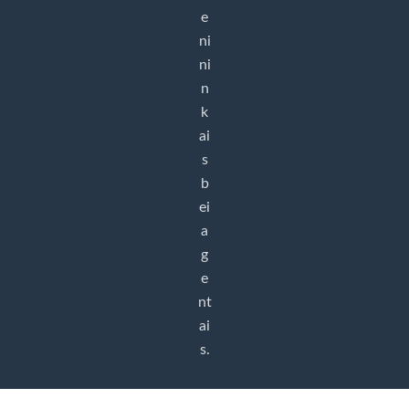
e
ni
ni
n
k
ai
s
b
ei
a
g
e
nt
ai
s.