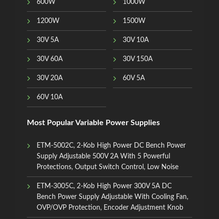
600W
1000W
1200W
1500W
30V 5A
30V 10A
30V 60A
30V 150A
30V 20A
60V 5A
60V 10A
Most Popular Variable Power Supplies
ETM-5002C, 2-Kob High Power DC Bench Power
Supply Adjustable 500V 2A With 5 Powerful
Protections, Output Switch Control, Low Noise
ETM-3005C, 2-Kob High Power 300V 5A DC
Bench Power Supply Adjustable With Cooling Fan,
OVP/OVP Protection, Encoder Adjustment Knob