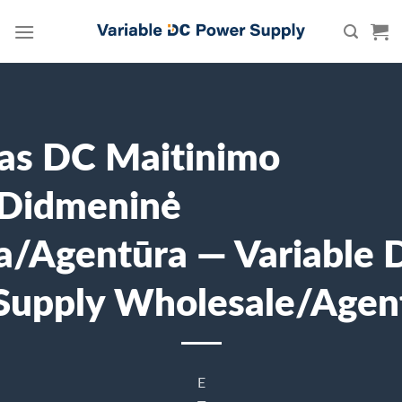
Skip
to
content
as DC Maitinimo
sDidmeninė
a/Agentūra — Variable 
Supply Wholesale/Agen
E