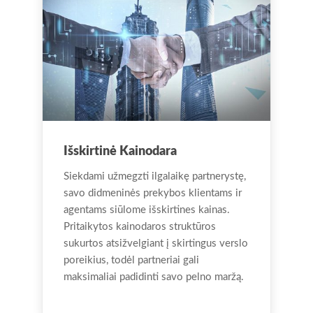
Išskirtinė Kainodara
Siekdami užmegzti ilgalaikę partnerystę,
savo didmeninės prekybos klientams ir
agentams siūlome išskirtines kainas.
Pritaikytos kainodaros struktūros
sukurtos atsižvelgiant į skirtingus verslo
poreikius, todėl partneriai gali
maksimaliai padidinti savo pelno maržą.