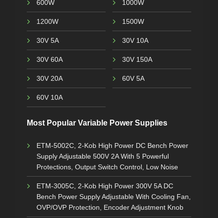
600W
1000W
1200W
1500W
30V 5A
30V 10A
30V 60A
30V 150A
30V 20A
60V 5A
60V 10A
Most Popular Variable Power Supplies
ETM-5002C, 2-Kob High Power DC Bench Power
Supply Adjustable 500V 2A With 5 Powerful
Protections, Output Switch Control, Low Noise
ETM-3005C, 2-Kob High Power 300V 5A DC
Bench Power Supply Adjustable With Cooling Fan,
OVP/OVP Protection, Encoder Adjustment Knob