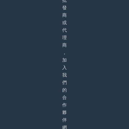
批
發
商
或
代
理
商
，
加
入
我
們
的
合
作
夥
伴
網