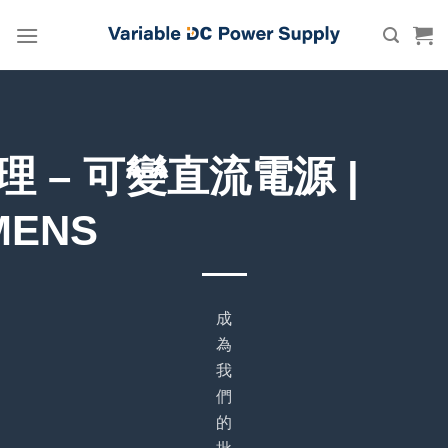
Skip
to
content
理 – 可變直流電源 |
MENS
成
為
我
們
的