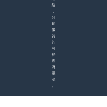
絡
，
分
銷
優
質
的
可
變
直
流
電
源
。