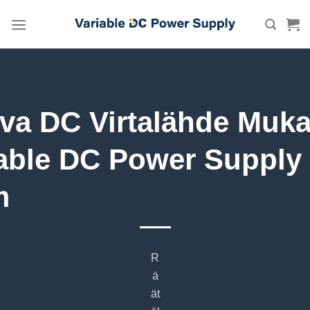
Skip
to
content
va DC Virtalähde Muka
able DC Power Supply
m
R
ä
ät