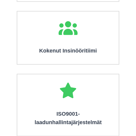
Kokenut Insinööritiimi
ISO9001-
laadunhallintajärjestelmät