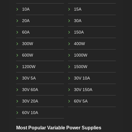
10A
15A
20A
30A
60A
150A
300W
400W
600W
1000W
1200W
1500W
30V 5A
30V 10A
30V 60A
30V 150A
30V 20A
60V 5A
60V 10A
Most Popular Variable Power Supplies