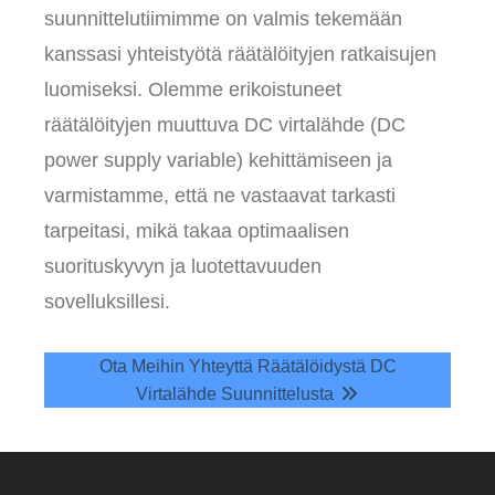
suunnittelutiimimme on valmis tekemään
kanssasi yhteistyötä räätälöityjen ratkaisujen
luomiseksi. Olemme erikoistuneet
räätälöityjen muuttuva DC virtalähde (DC
power supply variable) kehittämiseen ja
varmistamme, että ne vastaavat tarkasti
tarpeitasi, mikä takaa optimaalisen
suorituskyvyn ja luotettavuuden
sovelluksillesi.
Ota Meihin Yhteyttä Räätälöidystä DC
Virtalähde Suunnittelusta