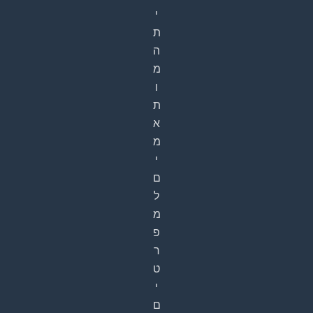
י
ת
ה
מ
ו
ת
א
מ
י
ם
ל
מ
פ
ר
ט
י
ם