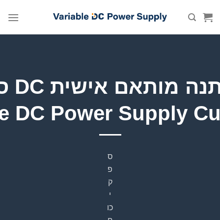
Skip
to
content
מש —
le DC Power Supply C
ס
פ
ק
י
כו