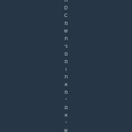
ח
D
C
מ
ש
ת
ני
ם
מ
ו
ת
א
מ
י
ם
א
י
ש