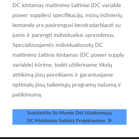
DC kintamas maitinimo šaltiniai (DC variable
power supplies) specifikacijų, mūsų inžinierių
komanda yra pasirengusi bendradarbiauti su
jumis ir parengti individualius sprendimus.
Specializuojamės individualizuotų DC
maitinimo šaltinis kintamas (DC power supply
variable) kūrime, todėl užtikriname tikslų
atitikimą jūsų poreikiams ir garantuojame
optimalų jūsų taikomųjų programų našumą ir
patikimumą.
Susisiekite Su Mumis Dėl Užsakomųjų
DC Maitinimo Šaltinis Projektavimo