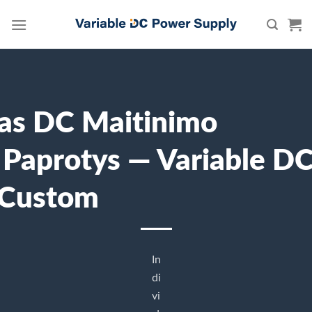
Skip
to
content
as DC Maitinimo
s Paprotys — Variable D
 Custom
In
di
vi