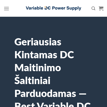
Skip
to
content
Geriausias
Kintamas DC
Maitinimo
Šaltiniai
Parduodamas —
Best Variable DC