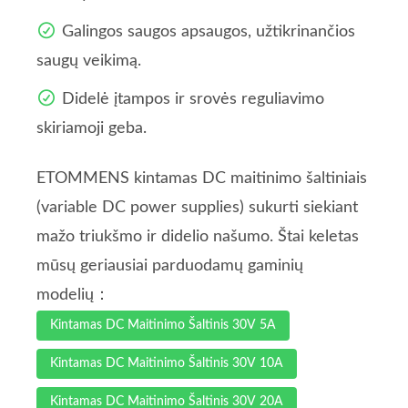
Galingos saugos apsaugos, užtikrinančios
saugų veikimą.
Didelė įtampos ir srovės reguliavimo
skiriamoji geba.
ETOMMENS kintamas DC maitinimo šaltiniais
(variable DC power supplies) sukurti siekiant
mažo triukšmo ir didelio našumo. Štai keletas
mūsų geriausiai parduodamų gaminių
modelių：
Kintamas DC Maitinimo Šaltinis 30V 5A
Kintamas DC Maitinimo Šaltinis 30V 10A
Kintamas DC Maitinimo Šaltinis 30V 20A