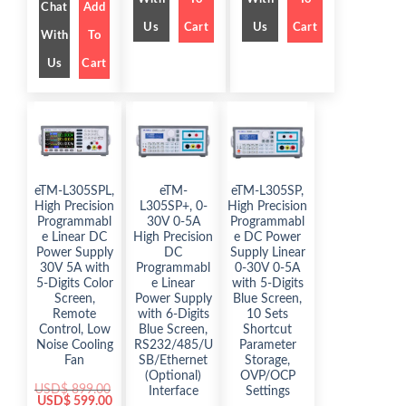
l
p
a
t
g
r
Chat
Add
p
r
l
p
i
e
r
i
Us
Cart
Us
Cart
p
r
n
n
With
To
i
c
r
i
a
t
c
e
i
c
l
p
e
i
Us
Cart
c
e
p
r
w
s
e
i
r
i
a
:
w
s
i
c
s
$
a
:
c
e
:
s
$
e
i
$
6
:
w
s
9
$
9
a
:
1
9
9
s
$
,
.
1
9
:
0
0
,
.
$
4
9
0
4
0
5
eTM-L305SPL,
eTM-
eTM-L305SP,
9
.
9
0
7
9
.
High Precision
L305SP+, 0-
High Precision
9
.
2
.
0
.
9
0
Programmabl
30V 0-5A
Programmabl
0
0
.
0
e Linear DC
High Precision
e DC Power
.
0
0
.
Power Supply
DC
Supply Linear
.
0
.
30V 5A with
Programmabl
0-30V 0-5A
5-Digits Color
e Linear
with 5-Digits
Screen,
Power Supply
Blue Screen,
Remote
with 6-Digits
10 Sets
Control, Low
Blue Screen,
Shortcut
Noise Cooling
RS232/485/U
Parameter
Fan
SB/Ethernet
Storage,
(Optional)
OVP/OCP
USD$
899.00
Interface
Settings
O
C
USD$
599.00