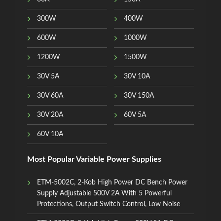
300W
400W
600W
1000W
1200W
1500W
30V 5A
30V 10A
30V 60A
30V 150A
30V 20A
60V 5A
60V 10A
Most Popular Variable Power Supplies
ETM-5002C, 2-Kob High Power DC Bench Power
Supply Adjustable 500V 2A With 5 Powerful
Protections, Output Switch Control, Low Noise