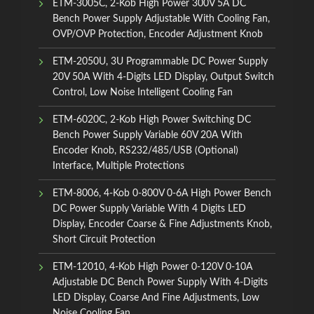
ETM-3005C, 2-Kob High Power 300V 5A DC
Bench Power Supply Adjustable With Cooling Fan,
OVP/OVP Protection, Encoder Adjustment Knob
ETM-2050U, 3U Programmable DC Power Supply
20V 50A With 4-Digits LED Display, Output Switch
Control, Low Noise Intelligent Cooling Fan
ETM-6020C, 2-Kob High Power Switching DC
Bench Power Supply Variable 60V 20A With
Encoder Knob, RS232/485/USB (Optional)
Interface, Multiple Protections
ETM-8006, 4-Kob 0-800V 0-6A High Power Bench
DC Power Supply Variable With 4 Digits LED
Display, Encoder Coarse & Fine Adjustments Knob,
Short Circuit Protection
ETM-12010, 4-Kob High Power 0-120V 0-10A
Adjustable DC Bench Power Supply With 4-Digits
LED Display, Coarse And Fine Adjustments, Low
Noise Cooling Fan