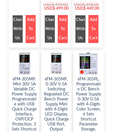
r
u
USD$
949.00
USD$
698.00
i
r
O
C
O
C
USD$
499.00
USD$
449.00
g
r
r
u
r
u
i
e
i
r
i
r
n
n
g
r
g
r
Chat
Add
Chat
Add
Chat
Add
a
t
i
e
i
e
l
p
n
n
n
n
p
r
With
To
With
To
With
To
a
t
a
t
r
i
l
p
l
p
i
c
Us
Cart
Us
Cart
Us
Cart
p
r
p
r
c
e
r
i
r
i
e
i
i
c
i
c
w
s
c
e
c
e
a
:
e
i
e
i
s
$
w
s
w
s
:
a
:
a
:
$
5
s
$
s
$
9
:
:
8
9
$
4
$
4
9
.
9
4
9
0
eTM-305MP,
eTM-305MF,
eTM-305PL,
9
9
6
9
.
0
Mini 30V 5A
0-30V 0-5A
Programmabl
4
.
9
.
0
.
9
0
8
0
Variable DC
Switching
e DC Bench
0
.
0
.
0
.
Power Supply
Regulated DC
Power Supply
0
.
0
.
Programmabl
Bench Power
0-30V 0-5A
0
0
.
.
e with USB
Supply Mini
with 4-Digits
Quick Charge
with 4-Dight
Color Screen,
Interface,
LED Display,
6 Sets
OVP/OCP
Quick Charge
Shortcut
Protection, 3
USB Port,
Parameter
Sets Shortcut
Output
Storage,